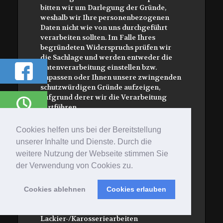
bitten wir um Darlegung der Gründe,
weshalb wir Ihre personenbezogenen
Daten nicht wie von uns durchgeführt
verarbeiten sollten. Im Falle Ihres
begründeten Widerspruchs prüfen wir
die Sachlage und werden entweder die
Datenverarbeitung einstellen bzw.
anpassen oder Ihnen unsere zwingenden
schutzwürdigen Gründe aufzeigen,
aufgrund derer wir die Verarbeitung
fortführen.
Sie können der Verarbeitung Ihrer
Cookies helfen uns bei der Bereitstellung
personenbezogenen Daten für Zwecke
unserer Inhalte und Dienste. Durch die
der Werbung und Datenanalyse jederzeit
widersprechen. Das Widerspruchsrecht
weitere Nutzung der Webseite stimmen Sie
können Sie kostenfrei ausüben. Über
der Verwendung von Cookies zu.
Ihren Werbewiderspruch können Sie uns
unter folgenden Kontaktdaten
Cookies ablehnen
Cookies erlauben
informieren:
Sascha Mau – Meisterbetrieb für
Lackier-/Karosseriearbeiten