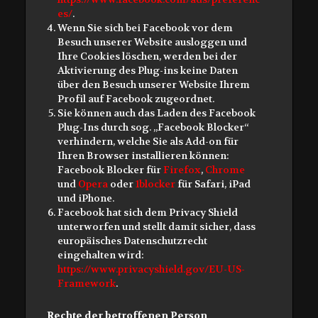
es/
.
Wenn Sie sich bei Facebook vor dem
Besuch unserer Website ausloggen und
Ihre Cookies löschen, werden bei der
Aktivierung des Plug-ins keine Daten
über den Besuch unserer Website Ihrem
Profil auf Facebook zugeordnet.
Sie können auch das Laden des Facebook
Plug-Ins durch sog. „Facebook Blocker“
verhindern, welche Sie als Add-on für
Ihren Browser installieren können:
Facebook Blocker für
Firefox
,
Chrome
und
Opera
oder
1blocker
für Safari, iPad
und iPhone.
Facebook hat sich dem Privacy Shield
unterworfen und stellt damit sicher, dass
europäisches Datenschutzrecht
eingehalten wird:
https://www.privacyshield.gov/EU-US-
Framework
.
Rechte der betroffenen Person