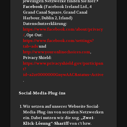
jeweiligen Netzwerke finden Sie hier:•
Facebook
(Facebook Ireland Ltd., 4
Grand Canal Square, Grand Canal
Harbour, Dublin 2, Irland)
Datenschutzerklärung:
https://www.facebook.com/about/privacy
/
, Opt-Out:
https://www.facebook.com/settings?
tab=ads
und
http://www.youronlinechoices.com
,
Privacy Shield:
https://www.privacyshield.gov/participan
t?
id=a2zt0000000GnywAAC&status=Active
.
Social-Media-Plug-ins
Wir setzen auf unserer Webseite Social-
Media-Plug-ins von sozialen Netzwerken
ein. Dabei nutzen wir die sog.
„Zwei-
Klick-Lösung“-Shariff
von c’t bzw.